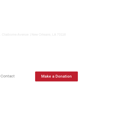
. Claiborne Avenue | New Orleans, LA 70116
Make a Donation
Contact