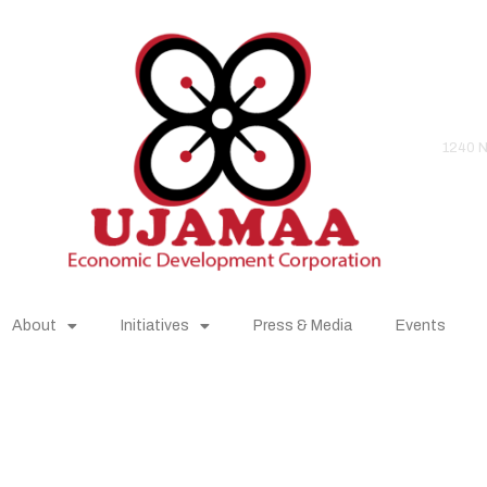
1240 N
About
Initiatives
Press & Media
Events