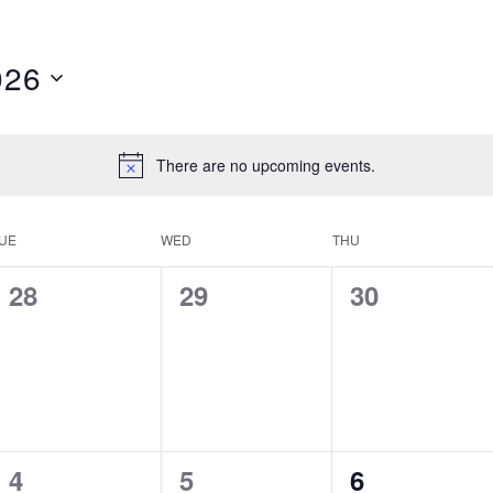
026
There are no upcoming events.
UE
WED
THU
0
0
0
28
29
30
e
e
e
v
v
v
e
e
e
n
n
n
0
0
0
4
5
6
t
t
t